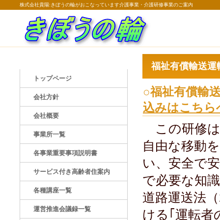
株式会社貴陽:きぼうの輪がおこなっています介護事業・介護研修事業のご案内
福祉有償輸送運
トップページ
○福祉有
会社方針
込みはこちら
会社概要
この研修は
事業所一覧
自由な移動
各事業重要事項説明書
い、安全で
サービス付き高齢者住案内
で必要な知
各種講座一覧
道路運送法（
運営推進会議録一覧
ける｢運転者