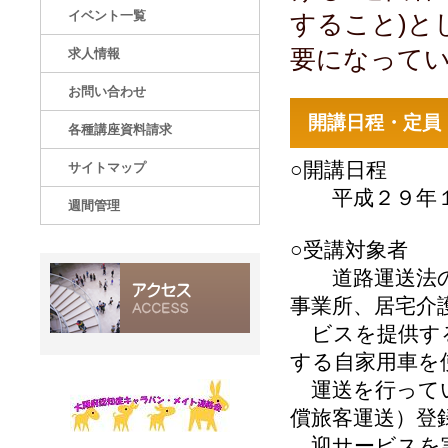
イベント一覧
すること)と
要になって
求人情報
お問い合わせ
開講日程・定員
各種講座資料請求
○開講日程
サイトマップ
平成２９年１
週間管理
○受講対象者
道路運送法の第
事業所、居宅介
ビスを提供する
する自家用車を
運送を行ってい
償旅客運送）登
迎サービスを実