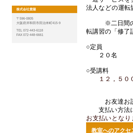
法人などの運転
株式会社貴陽
〒596-0805
※二日間のカ
大阪府岸和田市田治米町415-9
転講習の「修了
TEL 072-443-6118
FAX 072-448-6661
○定員
２０名
○受講料
１２，５０
お友達お誘
支払い方法に
お支払いとなり
教室へのアクセ