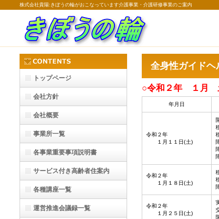
株式会社貴陽:きぼうの輪がおこなっています介護事業・介護研修事業のご案内
全身性ガイドヘ
トップページ
○令和２年 １月
会社方針
年月日
会社概要
事業所一覧
令和２年
１月１１日(土)
各事業重要事項説明書
サービス付き高齢者住案内
令和２年
１月１８日(土)
各種講座一覧
令和２年
運営推進会議録一覧
１月２５日(土)