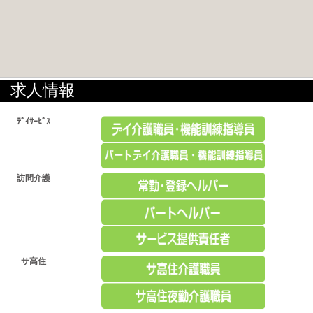
求人情報
ﾃﾞｲｻｰﾋﾞｽ
訪問介護
サ高住