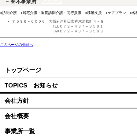
春木事業所
アクセス
○訪問介護 ○居宅介護・重度訪問介護・同行援護 ○移動支援 ○ケアプラン ○
〒５９６－０００６ 大阪府岸和田市春木若松町４－８
TEL０７２－４３７－３５６１
FAX０７２－４３７－３５６３
このページの先頭へ
トップページ
TOPICS お知らせ
会社方針
会社概要
事業所一覧