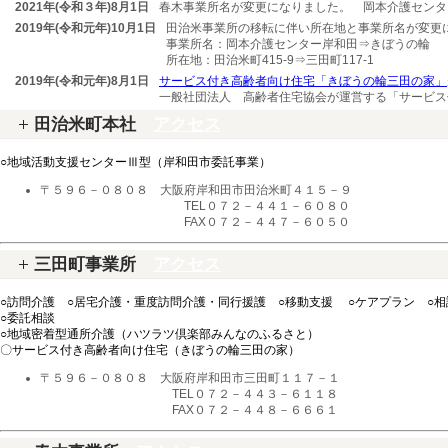
2021年(令和３年)8月1日
春木事業所名が変更になりました。 岡本介護センタ
2019年(令和元年)10月1日
田治米事業所の移転に伴い所在地と事業所名が変更
事業所名：岡本介護センター岸和田⇒きぼうの輪
所在地：田治米町415-9⇒三田町117-1
2019年(令和元年)8月1日
サービス付き高齢者向け住宅「きぼうの輪三田の家」
一般社団法人 高齢者住宅協会が運営する「サービス
田治米町本社
アクセス
○地域活動支援センターⅢ型（岸和田市委託事業）
〒５９６－０８０８ 大阪府岸和田市田治米町４１５－９
TEL０７２－４４１－６０８０
FAX０７２－４４７－６０５０
三田町事業所
アクセス
○訪問介護 ○居宅介護・重度訪問介護・同行援護 ○移動支援 ○ケアプラン ○相
○委託相談
○地域密着型通所介護（ハツラツ倶楽部みんなのふるさと）
〇サービス付き高齢者向け住宅（きぼうの輪三田の家）
〒５９６－０８０８ 大阪府岸和田市三田町１１７－１
TEL０７２－４４３－６１１８
FAX０７２－４４８－６６６１